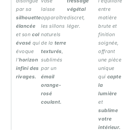
distingue
vase
tressage
l’équilibre
par sa
laisse
végétal
entre
silhouette
apparaître
discret,
matière
élancée
les sillons
léger.
brute et
et son
col
naturels
finition
évasé
qui
de la
terre
soignée,
évoque
texturés
,
offrant
l’
horizon
sublimés
une pièce
infini des
par un
unique
rivages.
émail
qui
capte
orange-
la
rosé
lumière
coulant.
et
sublime
votre
intérieur.