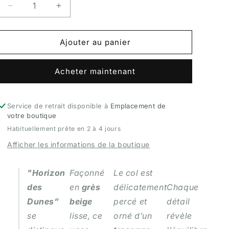
Réduire
Augmenter
la
la
quantité
quantité
de
de
Ajouter au panier
Horizon
Horizon
des
des
Acheter maintenant
Dunes
Dunes
Service de retrait disponible à
Emplacement de
votre boutique
Habituellement prête en 2 à 4 jours
Afficher les informations de la boutique
"Horizon
Façonné
Le col est
des
en
grès
délicatement
Chaque
Dunes”
beige
percé et
détail
se
lisse, ce
orné d’un
révèle