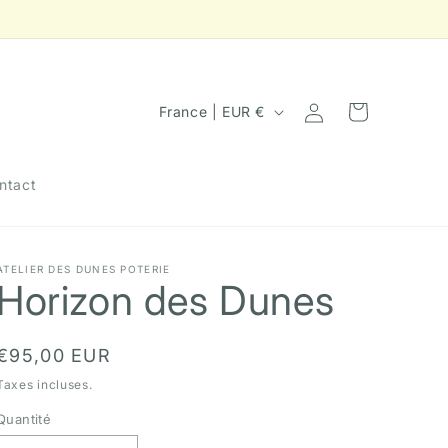
✧
P
Connexion
Panier
France | EUR €
a
y
ntact
s
/
r
ATELIER DES DUNES POTERIE
Horizon des Dunes
é
g
i
Prix
€95,00 EUR
o
habituel
Taxes incluses.
n
Quantité