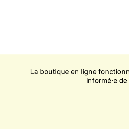
une
fenêtre
modale
La boutique en ligne fonction
informé·e de 