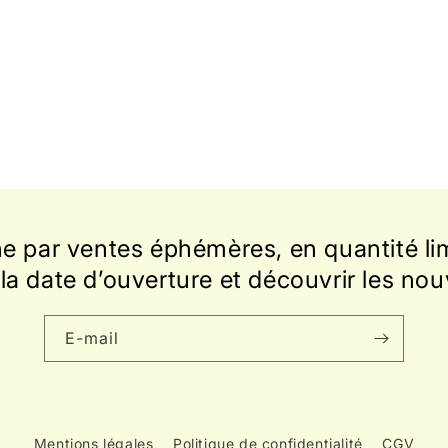
une
fenêtre
modale
ne par ventes éphémères, en quantité lim
la date d’ouverture et découvrir les nou
E-mail
Mentions légales
Politique de confidentialité
CGV