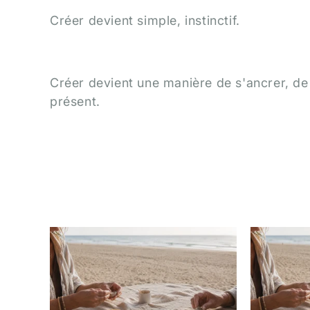
e
Créer devient simple, instinctif.
c
Créer devient une manière de s'ancrer, de 
t
présent.
i
o
n
: