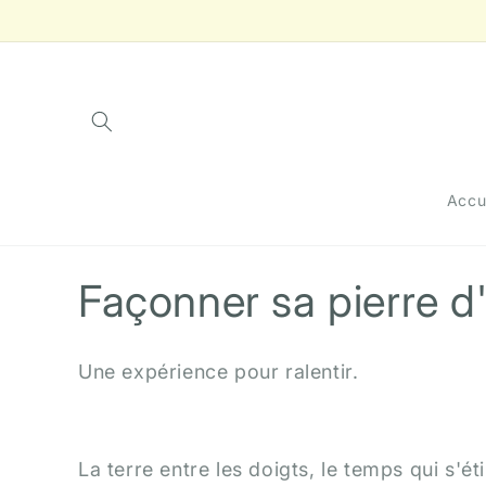
et
passer
au
contenu
Accu
C
Façonner sa pierre 
o
Une expérience pour ralentir.
l
l
La terre entre les doigts, le temps qui s'éti