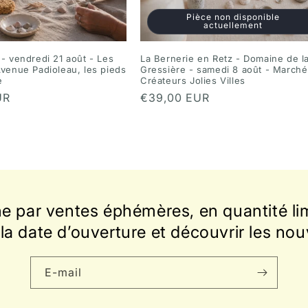
Pièce non disponible
actuellement
 - vendredi 21 août - Les
La Bernerie en Retz - Domaine de l
Avenue Padioleau, les pieds
Gressière - samedi 8 août - Marché
e
Créateurs Jolies Villes
UR
Prix
€39,00 EUR
habituel
ne par ventes éphémères, en quantité lim
la date d’ouverture et découvrir les nou
E-mail