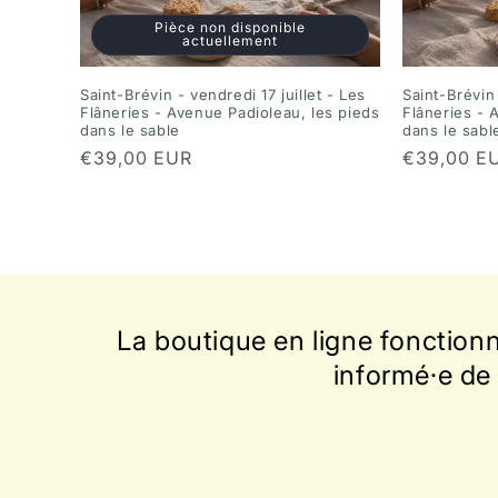
Pièce non disponible
actuellement
Saint-Brévin - vendredi 17 juillet - Les
Saint-Brévin
Flâneries - Avenue Padioleau, les pieds
Flâneries - 
dans le sable
dans le sabl
Prix
€39,00 EUR
Prix
€39,00 E
habituel
habituel
La boutique en ligne fonction
informé·e de 