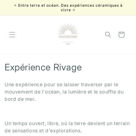
et
✧ Entre terre et océan. Des expériences céramiques à
passer
vivre ✧
au
contenu
Panier
C
Expérience Rivage
o
Une expérience pour se laisser traverser par le
l
mouvement de l'océan, la lumière et le souffle du
bord de mer.
l
e
Un temps ouvert, libre, où la terre devient un terrain
c
de sensations et d'explorations.