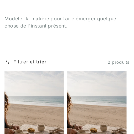
t
i
Modeler la matière pour faire émerger quelque
o
chose de l'instant présent.
n
:
Filtrer et trier
2 produits