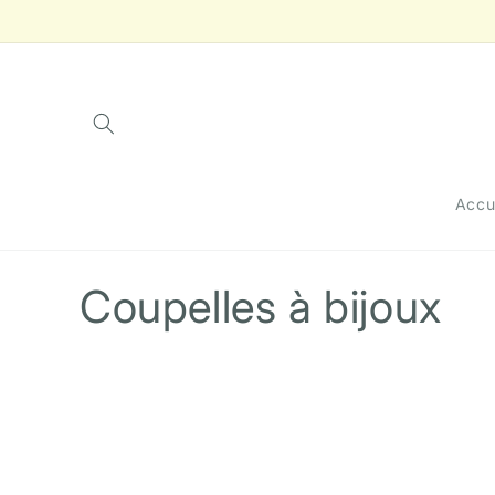
et
passer
au
contenu
Accu
C
Coupelles à bijoux
o
l
l