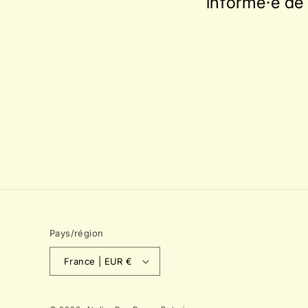
informé·e de 
Pays/région
France | EUR €