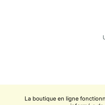
e
c
t
i
o
n
:
La boutique en ligne fonction